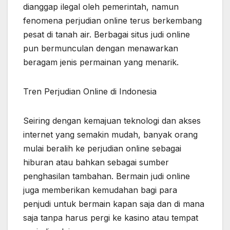
dianggap ilegal oleh pemerintah, namun
fenomena perjudian online terus berkembang
pesat di tanah air. Berbagai situs judi online
pun bermunculan dengan menawarkan
beragam jenis permainan yang menarik.
Tren Perjudian Online di Indonesia
Seiring dengan kemajuan teknologi dan akses
internet yang semakin mudah, banyak orang
mulai beralih ke perjudian online sebagai
hiburan atau bahkan sebagai sumber
penghasilan tambahan. Bermain judi online
juga memberikan kemudahan bagi para
penjudi untuk bermain kapan saja dan di mana
saja tanpa harus pergi ke kasino atau tempat