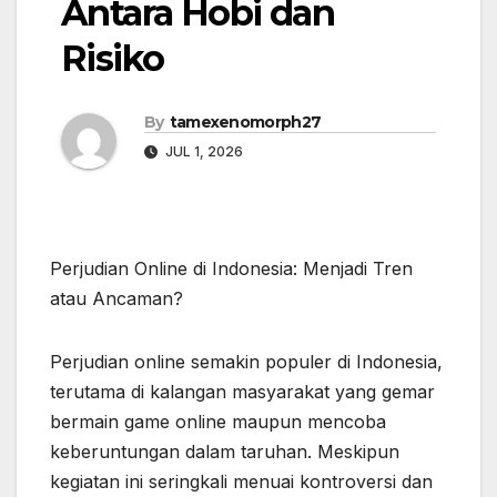
Antara Hobi dan
Risiko
By
tamexenomorph27
JUL 1, 2026
Perjudian Online di Indonesia: Menjadi Tren
atau Ancaman?
Perjudian online semakin populer di Indonesia,
terutama di kalangan masyarakat yang gemar
bermain game online maupun mencoba
keberuntungan dalam taruhan. Meskipun
kegiatan ini seringkali menuai kontroversi dan