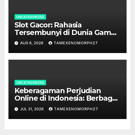
UNCATEGORIZED
Slot Gacor: Rahasia
Tersembunyi di Dunia Game
yang Sedang Mengguncang!
AUG 6, 2026
TAMEXENOMORPH27
UNCATEGORIZED
Keberagaman Perjudian
Online di Indonesia: Berbagai
Jenis Permainan yang
JUL 31, 2026
TAMEXENOMORPH27
Populer