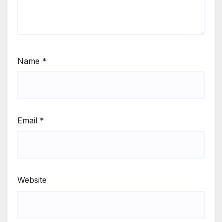
Name
*
Email
*
Website