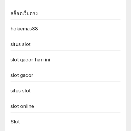
สล็อตเว็บตรง
hokiemas88
situs slot
slot gacor hari ini
slot gacor
situs slot
slot online
Slot