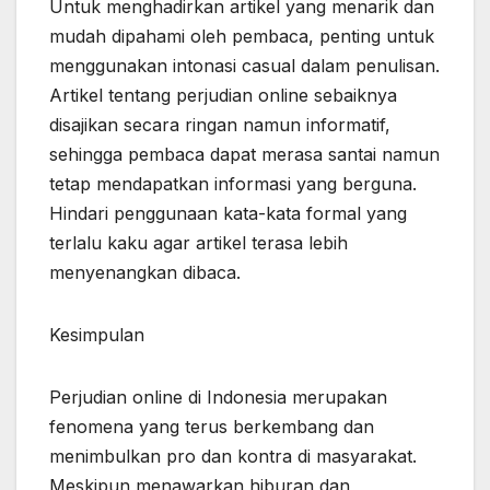
Untuk menghadirkan artikel yang menarik dan
mudah dipahami oleh pembaca, penting untuk
menggunakan intonasi casual dalam penulisan.
Artikel tentang perjudian online sebaiknya
disajikan secara ringan namun informatif,
sehingga pembaca dapat merasa santai namun
tetap mendapatkan informasi yang berguna.
Hindari penggunaan kata-kata formal yang
terlalu kaku agar artikel terasa lebih
menyenangkan dibaca.
Kesimpulan
Perjudian online di Indonesia merupakan
fenomena yang terus berkembang dan
menimbulkan pro dan kontra di masyarakat.
Meskipun menawarkan hiburan dan