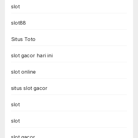
slot
slot88
Situs Toto
slot gacor hari ini
slot online
situs slot gacor
slot
slot
slot gacor