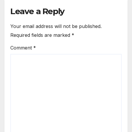
Leave a Reply
Your email address will not be published.
Required fields are marked
*
Comment
*