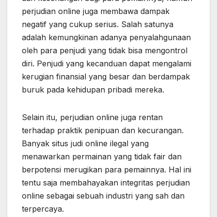
perjudian online juga membawa dampak
negatif yang cukup serius. Salah satunya
adalah kemungkinan adanya penyalahgunaan
oleh para penjudi yang tidak bisa mengontrol
diri. Penjudi yang kecanduan dapat mengalami
kerugian finansial yang besar dan berdampak
buruk pada kehidupan pribadi mereka.
Selain itu, perjudian online juga rentan
terhadap praktik penipuan dan kecurangan.
Banyak situs judi online ilegal yang
menawarkan permainan yang tidak fair dan
berpotensi merugikan para pemainnya. Hal ini
tentu saja membahayakan integritas perjudian
online sebagai sebuah industri yang sah dan
terpercaya.