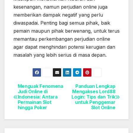
kesenangan, namun perjudian online juga
memberikan dampak negatif yang perlu
diwaspadai. Penting bagi semua pihak, baik
pemain maupun pihak berwenang, untuk terus
memantau perkembangan perjudian online
agar dapat menghindari potensi kerugian dan
masalah yang lebih serius di masa depan.
Menguak Fenomena
Panduan Lengkap
Post
Judi Online di
Mengakses Lord88
Indonesia: Antara
Login: Tips dan Trik
navigation
Permainan Slot
untuk Penggemar
hingga Poker
Slot Online