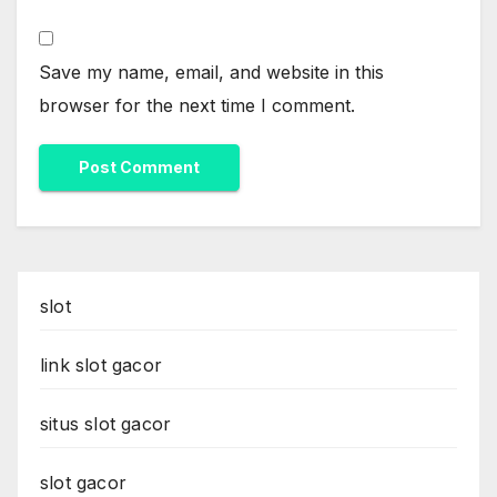
Save my name, email, and website in this
browser for the next time I comment.
slot
link slot gacor
situs slot gacor
slot gacor