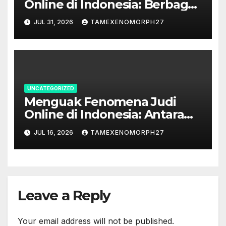
Online di Indonesia: Berbagai
Jenis Permainan yang
JUL 31, 2026
TAMEXENOMORPH27
Populer
UNCATEGORIZED
Menguak Fenomena Judi
Online di Indonesia: Antara
Permainan Slot hingga Poker
JUL 16, 2026
TAMEXENOMORPH27
Leave a Reply
Your email address will not be published.