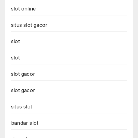
slot online
situs slot gacor
slot
slot
slot gacor
slot gacor
situs slot
bandar slot