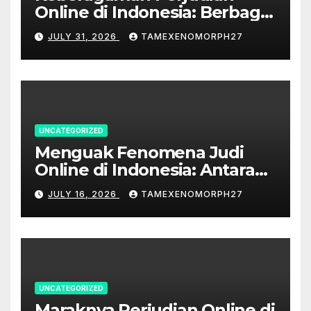
Online di Indonesia: Berbagai
Jenis Permainan yang
JULY 31, 2026
TAMEXENOMORPH27
Populer
UNCATEGORIZED
Menguak Fenomena Judi
Online di Indonesia: Antara
Permainan Slot hingga Poker
JULY 16, 2026
TAMEXENOMORPH27
UNCATEGORIZED
Maraknya Perjudian Online di