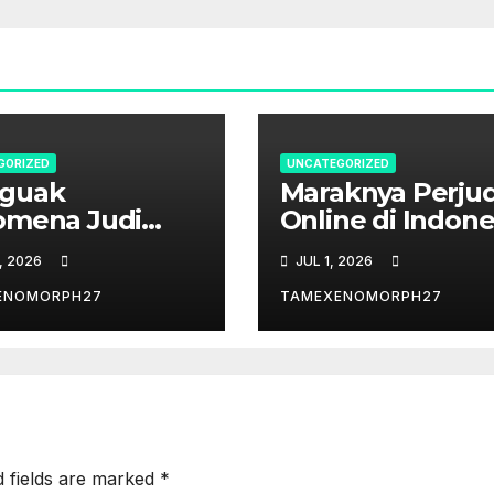
GORIZED
UNCATEGORIZED
guak
Maraknya Perju
omena Judi
Online di Indone
ne di Indonesia:
Antara Hobi dan
, 2026
JUL 1, 2026
ra Permainan
Risiko
 hingga Poker
ENOMORPH27
TAMEXENOMORPH27
d fields are marked
*