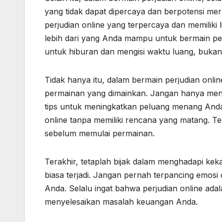
yang tidak dapat dipercaya dan berpotensi meru
perjudian online yang terpercaya dan memiliki l
lebih dari yang Anda mampu untuk bermain per
untuk hiburan dan mengisi waktu luang, buka
Tidak hanya itu, dalam bermain perjudian onli
permainan yang dimainkan. Jangan hanya menga
tips untuk meningkatkan peluang menang Anda.
online tanpa memiliki rencana yang matang. 
sebelum memulai permainan.
Terakhir, tetaplah bijak dalam menghadapi kek
biasa terjadi. Jangan pernah terpancing emo
Anda. Selalu ingat bahwa perjudian online adal
menyelesaikan masalah keuangan Anda.