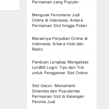
Permainan yang Populer
Menguak Fenomena Judi
Online di Indonesia: Antara
Permainan Slot hingga Poker
Maraknya Perjudian Online di
Indonesia: Antara Hobi dan
Risiko
Panduan Lengkap Mengakses
Lord88 Login: Tips dan Trik
untuk Penggemar Slot Online
Slot Gacor: Memahami
Dinamika dan Popularitas
Permainan Slot di Kalangan
Pecinta Judi