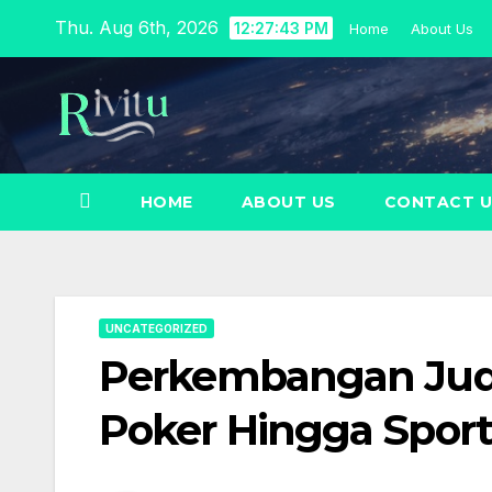
Skip
Thu. Aug 6th, 2026
12:27:44 PM
Home
About Us
to
content
HOME
ABOUT US
CONTACT U
UNCATEGORIZED
Perkembangan Judi 
Poker Hingga Spor