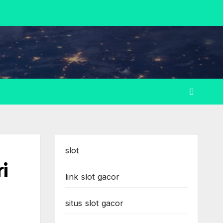
slot
i
link slot gacor
situs slot gacor