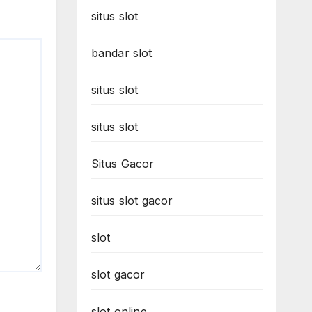
situs slot
bandar slot
situs slot
situs slot
Situs Gacor
situs slot gacor
slot
slot gacor
slot online