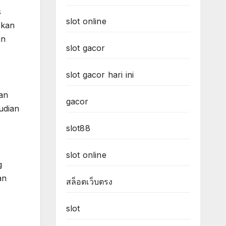
s
slot online
skan
an
slot gacor
slot gacor hari ini
an
gacor
udian
slot88
slot online
g
an
สล็อตเว็บตรง
slot