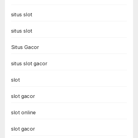
situs slot
situs slot
Situs Gacor
situs slot gacor
slot
slot gacor
slot online
slot gacor