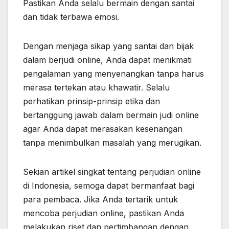
Pastikan Anda selalu bermain dengan santai
dan tidak terbawa emosi.
Dengan menjaga sikap yang santai dan bijak
dalam berjudi online, Anda dapat menikmati
pengalaman yang menyenangkan tanpa harus
merasa tertekan atau khawatir. Selalu
perhatikan prinsip-prinsip etika dan
bertanggung jawab dalam bermain judi online
agar Anda dapat merasakan kesenangan
tanpa menimbulkan masalah yang merugikan.
Sekian artikel singkat tentang perjudian online
di Indonesia, semoga dapat bermanfaat bagi
para pembaca. Jika Anda tertarik untuk
mencoba perjudian online, pastikan Anda
melakukan riset dan pertimbangan dengan