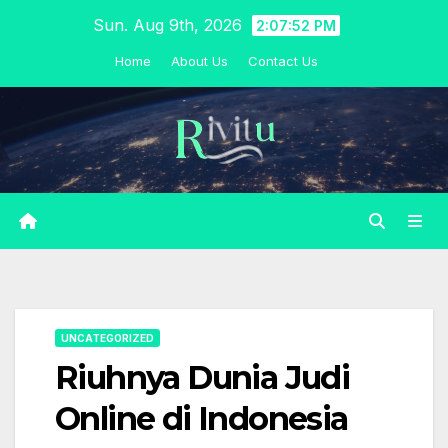
Skip
Sun. Aug 9th, 2026
2:07:52 PM
to
Home
About Us
Contact Us
content
UNCATEGORIZED
Riuhnya Dunia Judi
Online di Indonesia