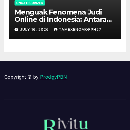
UNCATEGORIZED
Menguak Fenomena Judi
Online di Indonesia: Antara
Permainan Slot hingga Poker
JULY 16, 2026
TAMEXENOMORPH27
Copyright © by
ProdigyPBN