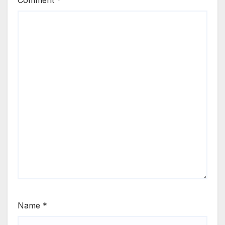
Name
*