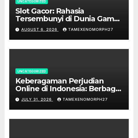
UNCATEGORIZED
Slot Gacor: Rahasia
Tersembunyi di Dunia Game
yang Sedang Mengguncang!
AUGUST 6, 2026
TAMEXENOMORPH27
UNCATEGORIZED
Keberagaman Perjudian
Online di Indonesia: Berbagai
Jenis Permainan yang
JULY 31, 2026
TAMEXENOMORPH27
Populer