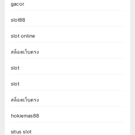
gacor
slot88
slot online
สล็อตเว็บตรง
slot
slot
สล็อตเว็บตรง
hokiemas88
situs slot