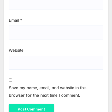
Email
*
Website
Save my name, email, and website in this
browser for the next time I comment.