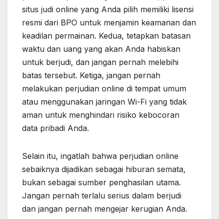
situs judi online yang Anda pilih memiliki lisensi
resmi dari BPO untuk menjamin keamanan dan
keadilan permainan. Kedua, tetapkan batasan
waktu dan uang yang akan Anda habiskan
untuk berjudi, dan jangan pernah melebihi
batas tersebut. Ketiga, jangan pernah
melakukan perjudian online di tempat umum
atau menggunakan jaringan Wi-Fi yang tidak
aman untuk menghindari risiko kebocoran
data pribadi Anda.
Selain itu, ingatlah bahwa perjudian online
sebaiknya dijadikan sebagai hiburan semata,
bukan sebagai sumber penghasilan utama.
Jangan pernah terlalu serius dalam berjudi
dan jangan pernah mengejar kerugian Anda.