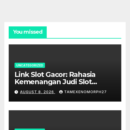
You missed
UNCATEGORIZED
Link Slot Gacor: Rahasia
Kemenangan Judi Slot
Online Habanero di
AUGUST 8, 2026
TAMEXENOMORPH27
Indonesia