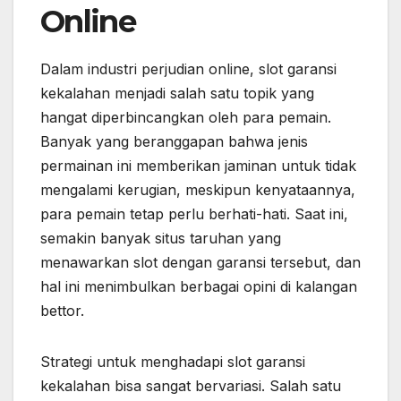
Online
Dalam industri perjudian online, slot garansi
kekalahan menjadi salah satu topik yang
hangat diperbincangkan oleh para pemain.
Banyak yang beranggapan bahwa jenis
permainan ini memberikan jaminan untuk tidak
mengalami kerugian, meskipun kenyataannya,
para pemain tetap perlu berhati-hati. Saat ini,
semakin banyak situs taruhan yang
menawarkan slot dengan garansi tersebut, dan
hal ini menimbulkan berbagai opini di kalangan
bettor.
Strategi untuk menghadapi slot garansi
kekalahan bisa sangat bervariasi. Salah satu