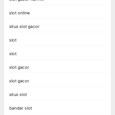
slot online
situs slot gacor
slot
slot
slot gacor
slot gacor
situs slot
bandar slot