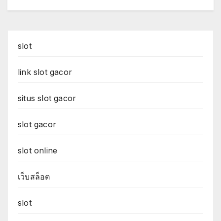
slot
link slot gacor
situs slot gacor
slot gacor
slot online
เว็บสล็อต
slot