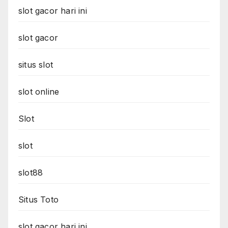
slot gacor hari ini
slot gacor
situs slot
slot online
Slot
slot
slot88
Situs Toto
slot gacor hari ini