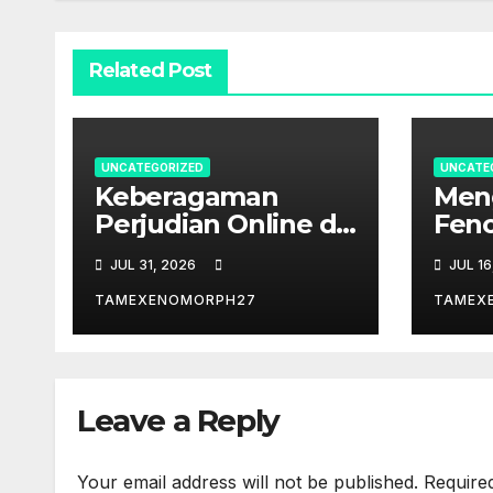
Related Post
UNCATEGORIZED
UNCATE
Keberagaman
Men
Perjudian Online di
Fen
Indonesia: Berbagai
Onli
JUL 31, 2026
JUL 16
Jenis Permainan
Anta
yang Populer
Slot
TAMEXENOMORPH27
TAMEX
Leave a Reply
Your email address will not be published.
Require