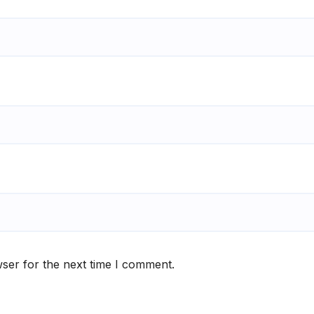
ser for the next time I comment.