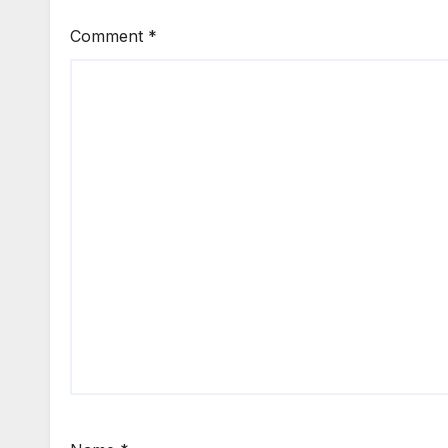
Comment
*