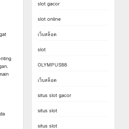
slot gacor
slot online
เว็บสล็อต
gat
slot
enting
OLYMPUS88
gan.
main
เว็บสล็อต
situs slot gacor
situs slot
nda
situs slot