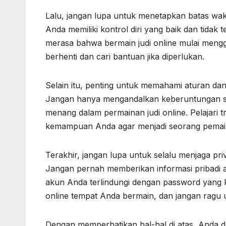
Lalu, jangan lupa untuk menetapkan batas wakt
Anda memiliki kontrol diri yang baik dan tidak
merasa bahwa bermain judi online mulai mengg
berhenti dan cari bantuan jika diperlukan.
Selain itu, penting untuk memahami aturan dan
Jangan hanya mengandalkan keberuntungan sem
menang dalam permainan judi online. Pelajari tr
kemampuan Anda agar menjadi seorang pemain 
Terakhir, jangan lupa untuk selalu menjaga pr
Jangan pernah memberikan informasi pribadi at
akun Anda terlindungi dengan password yang ku
online tempat Anda bermain, dan jangan ragu 
Dengan memperhatikan hal-hal di atas, Anda 