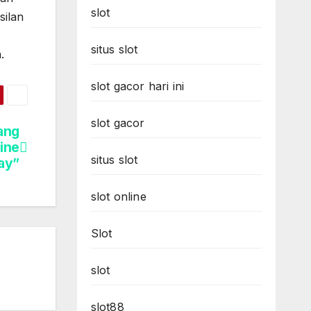
slot
silan
situs slot
.
slot gacor hari ini
slot gacor
ang
ine
situs slot
ay”
slot online
Slot
slot
slot88