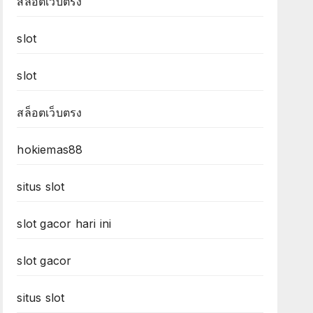
สล็อตเว็บตรง
slot
slot
สล็อตเว็บตรง
hokiemas88
situs slot
slot gacor hari ini
slot gacor
situs slot