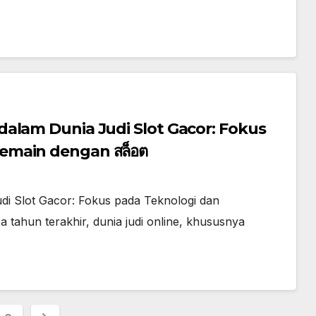
alam Dunia Judi Slot Gacor: Fokus
emain dengan สล็อต
di Slot Gacor: Fokus pada Teknologi dan
ahun terakhir, dunia judi online, khususnya