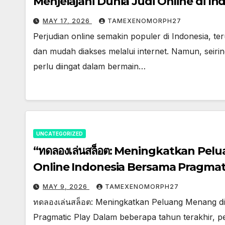
Menjelajahi Dunia Judi Online di In
MAY 17, 2026
TAMEXENOMORPH27
Perjudian online semakin populer di Indonesia, 
dan mudah diakses melalui internet. Namun, seiri
perlu diingat dalam bermain…
UNCATEGORIZED
“ทดลองเล่นสล็อต: Meningkatkan Pelu
Online Indonesia Bersama Pragmati
MAY 9, 2026
TAMEXENOMORPH27
ทดลองเล่นสล็อต: Meningkatkan Peluang Menang di 
Pragmatic Play Dalam beberapa tahun terakhir, pe