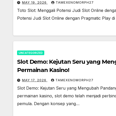
MAY 19, 2026
TAMEXENOMORPH27
Toto Slot: Menggali Potensi Judi Slot Online deng
Potensi Judi Slot Online dengan Pragmatic Play di 
UNCATEGORIZED
Slot Demo: Kejutan Seru yang Me
Permainan Kasino!
MAY 17, 2026
TAMEXENOMORPH27
Slot Demo: Kejutan Seru yang Mengubah Pandang
permainan kasino, slot demo telah menjadi perb
pemula. Dengan konsep yang…