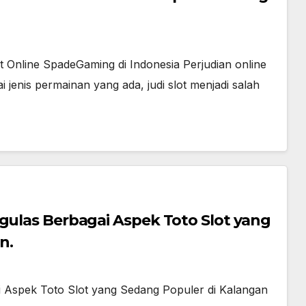
t Online SpadeGaming di Indonesia Perjudian online
 jenis permainan yang ada, judi slot menjadi salah
ngulas Berbagai Aspek Toto Slot yang
n.
i Aspek Toto Slot yang Sedang Populer di Kalangan