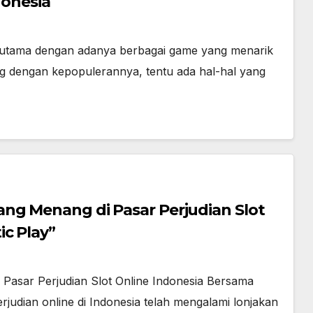
donesia
terutama dengan adanya berbagai game yang menarik
ng dengan kepopulerannya, tentu ada hal-hal yang
ang Menang di Pasar Perjudian Slot
c Play”
Pasar Perjudian Slot Online Indonesia Bersama
rjudian online di Indonesia telah mengalami lonjakan