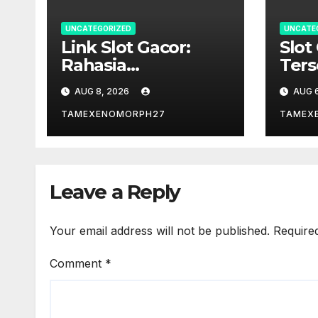
UNCATEGORIZED
UNCATE
Link Slot Gacor:
Slot
Rahasia
Ters
Kemenangan Judi
Dun
AUG 8, 2026
AUG 6
Slot Online
Sed
Habanero di
Men
TAMEXENOMORPH27
TAMEX
Indonesia
Leave a Reply
Your email address will not be published.
Require
Comment
*