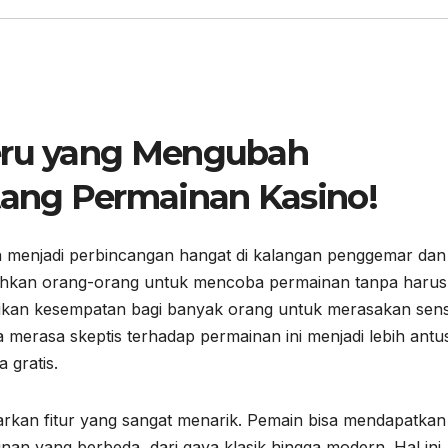
Seru yang Mengubah
ang Permainan Kasino!
h menjadi perbincangan hangat di kalangan penggemar dan
hkan orang-orang untuk mencoba permainan tanpa harus
ikan kesempatan bagi banyak orang untuk merasakan sens
 merasa skeptis terhadap permainan ini menjadi lebih antu
 gratis.
warkan fitur yang sangat menarik. Pemain bisa mendapatkan
an yang berbeda, dari gaya klasik hingga modern. Hal ini