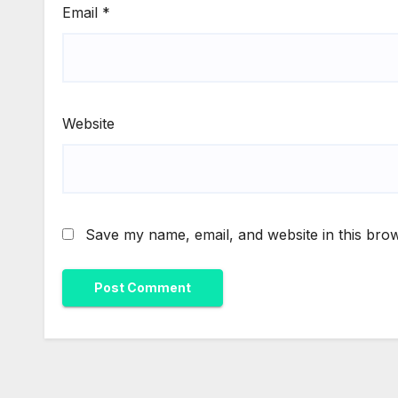
Email
*
Website
Save my name, email, and website in this brow