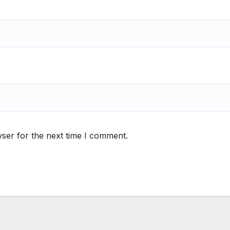
ser for the next time I comment.