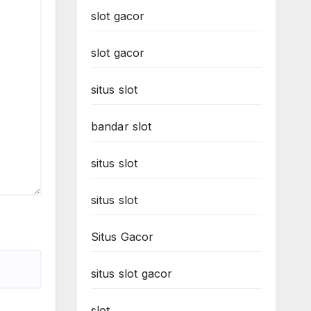
slot gacor
slot gacor
situs slot
bandar slot
situs slot
situs slot
Situs Gacor
situs slot gacor
slot