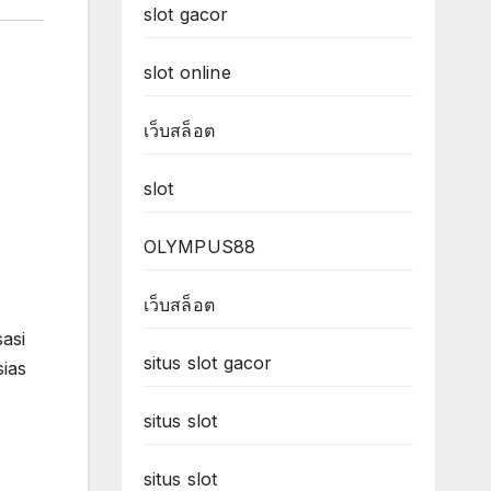
slot gacor
slot online
เว็บสล็อต
slot
OLYMPUS88
เว็บสล็อต
asi
situs slot gacor
sias
situs slot
situs slot