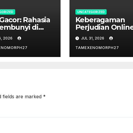
GORIZED
UNCATEGORIZED
 Gacor: Rahasia
Keberagaman
embunyi di
Perjudian Online
ia Game yang
Indonesia: Berb
, 2026
JUL 31, 2026
ang
Jenis Permaina
gguncang!
yang Populer
ENOMORPH27
TAMEXENOMORPH27
d fields are marked
*