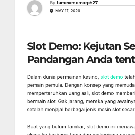
By
tamexenomorph27
MAY 17, 2026
Slot Demo: Kejutan 
Pandangan Anda tent
Dalam dunia permainan kasino,
slot demo
tela
pemain pemula. Dengan konsep yang memuda
mempertaruhkan uang asli, slot demo member
bermain slot. Gak jarang, mereka yang awalnya
setelah menjajal berbagai jenis mesin slot secara
Buat yang belum familiar, slot demo ini mena
akses ke berbagai tema dan mekanisme permain